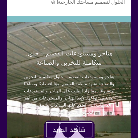
الحلول لتصميم مساحتك الخارجية! 🚀
هناجر ومستودعات القصيم – حلول
متكاملة للتخزين والصناعة
هناجر ومستودعات القصيم – حلول متكاملة للتخزين
والصناعة تشهد منطقة القصيم نموًا اقتصاديًا وصناعيًا
متسارعًا، مما زاد الطلب على الهناجر والمستودعات
بمختلف أنواعها. وتُعد الهناجر والمستودعات من أهم
المنشآت التي تعتمد عليها الشركات والمؤسسات
لتخزين البضائع، المعدات،...
شاهد المزيد