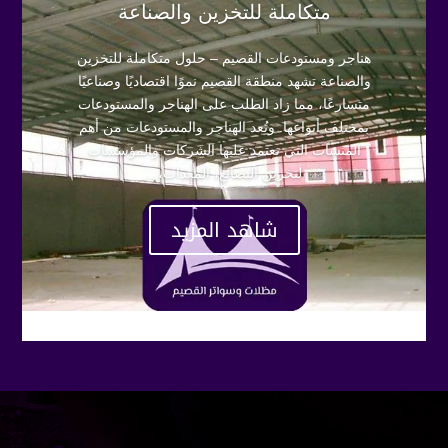
متكاملة للتخزين والصناعة
هناجر ومستودعات القصيم – حلول متكاملة للتخزين
والصناعة تشهد منطقة القصيم نموًا اقتصاديًا وصناعيًا
متسارعًا، مما زاد الطلب على الهناجر والمستودعات
بمختلف أنواعها. وتُعد الهناجر والمستودعات من أهم
المنشآت التي تعتمد عليها الشركات والمؤسسات
لتخزين البضائع، المعدات،...
شاهد المزيد